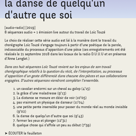
la danse de quelqu'un
d'autre que soi
[audio-radio] [2019]
8 séquences audio + 1 émission live autour du travail de Loïc Touzé
Le choix de réaliser cette série audio est lié à la manière dont le travail du
chorégraphe Loïc Touzé s’engage toujours à partir d’une poétique de la parole,
indissociable du processus d’apparition d'une pièce (ces enregistrements ont été
réalisés le 21 septembre 2018 dans les locaux de la radio D.U.U.U et en présence
d’Anne Lenglet.)
Dans ces huit séquences Loïc Touzé revient sur les enjeux de son travail
chorégraphique relatifs à la question du récit, de l’interprétation, au processus
d’apparition d’un geste différencié dans chacune des pièces et aux collaborations
engagées. D’autres séquences viendront compléter l’ensemble.
un cavalier endormi sur un cheval au galop (4’15)
la grâce d’une maladresse (9’13)
La distance se mesure en désir de voir (10’05)
pas vraiment un physique de danseur (11’04)
une petite pente insensible pour passer du monde réel au monde invisible
(9’02)
la danse de quelqu’un d’autre que soi (9’43)
fermer les yeux et plonger (12’31)
quelque chose qui s’affole un peu au début (7’59)
➤ ÉCOUTER le feuilleton