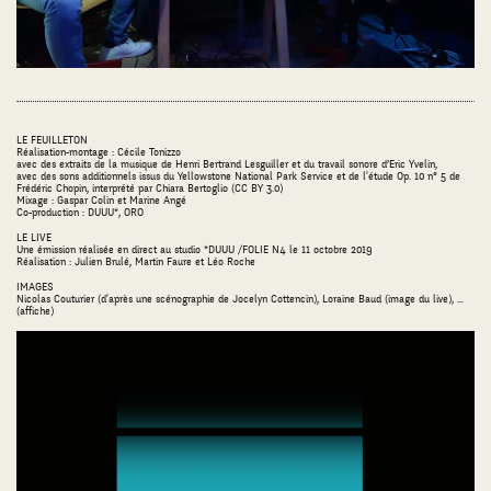
LE FEUILLETON
Réalisation-montage : Cécile Tonizzo
avec des extraits de la musique de Henri Bertrand Lesguiller et du travail sonore d’Eric Yvelin,
avec des sons additionnels issus du Yellowstone National Park Service et de l'étude Op. 10 n° 5 de
Frédéric Chopin, interprété par Chiara Bertoglio (CC BY 3.0)
Mixage : Gaspar Colin et Marine Angé
Co-production : DUUU*, ORO
LE LIVE
Une émission réalisée en direct au studio *DUUU /FOLIE N4 le 11 octobre 2019
Réalisation : Julien Brulé, Martin Faure et Léo Roche
IMAGES
Nicolas Couturier (d'après une scénographie de Jocelyn Cottencin), Loraine Baud (image du live), ...
(affiche)