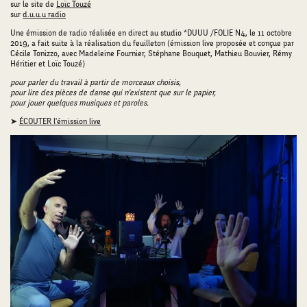
sur le site de
Loïc Touzé
sur
d.u.u.u radio
Une émission de radio réalisée en direct au studio *DUUU /FOLIE N4, le 11 octobre
2019, a fait suite à la réalisation du feuilleton (émission live proposée et conçue par
Cécile Tonizzo, avec Madeleine Fournier, Stéphane Bouquet, Mathieu Bouvier, Rémy
Héritier et Loïc Touzé)
pour parler du travail à partir de morceaux choisis,
pour lire des pièces de danse qui n'existent que sur le papier,
pour jouer quelques musiques et paroles.
➤
ÉCOUTER l'émission live